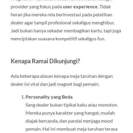
provider yang fokus pada
user experience
. Tidak
heran jika mereka rela berinvestasi pada pelatihan
dealer agar tampil profesional sekaligus menghibur.
Jadi bukan hanya sekadar membagikan kartu, tapi juga
menciptakan suasana kompetitif sekaligus fun.
Kenapa Ramai Dikunjungi?
Ada beberapa alasan kenapa meja taruhan dengan
dealer ini viral dan jadi magnet bagi pemain:
Personality yang Beda
Sang dealer bukan tipikal kaku atau monoton.
Mereka punya karakter yang hangat, mudah
diajak bercanda, dan pandai menjaga mood
pemain. Hal ini membuat meja taruhan terasa