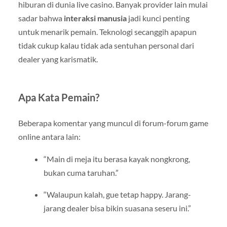
hiburan di dunia live casino. Banyak provider lain mulai
sadar bahwa
interaksi manusia
jadi kunci penting
untuk menarik pemain. Teknologi secanggih apapun
tidak cukup kalau tidak ada sentuhan personal dari
dealer yang karismatik.
Apa Kata Pemain?
Beberapa komentar yang muncul di forum-forum game
online antara lain:
“Main di meja itu berasa kayak nongkrong,
bukan cuma taruhan.”
“Walaupun kalah, gue tetap happy. Jarang-
jarang dealer bisa bikin suasana seseru ini.”