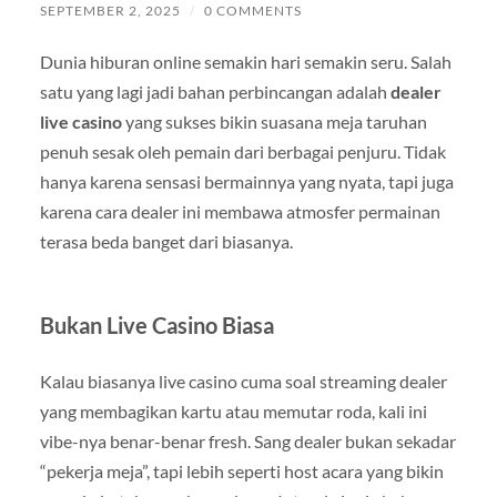
SEPTEMBER 2, 2025
/
0 COMMENTS
Dunia hiburan online semakin hari semakin seru. Salah
satu yang lagi jadi bahan perbincangan adalah
dealer
live casino
yang sukses bikin suasana meja taruhan
penuh sesak oleh pemain dari berbagai penjuru. Tidak
hanya karena sensasi bermainnya yang nyata, tapi juga
karena cara dealer ini membawa atmosfer permainan
terasa beda banget dari biasanya.
Bukan Live Casino Biasa
Kalau biasanya live casino cuma soal streaming dealer
yang membagikan kartu atau memutar roda, kali ini
vibe-nya benar-benar fresh. Sang dealer bukan sekadar
“pekerja meja”, tapi lebih seperti host acara yang bikin